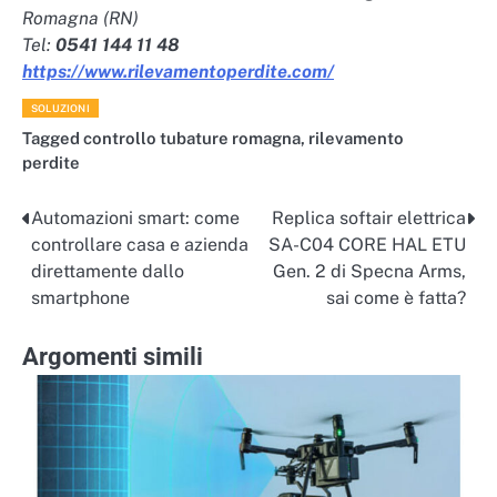
Romagna (RN)
Tel:
0541 144 11 48
https://www.rilevamentoperdite.com/
SOLUZIONI
Tagged
controllo tubature romagna
,
rilevamento
perdite
Automazioni smart: come
Replica softair elettrica
Navigazione
controllare casa e azienda
SA-C04 CORE HAL ETU
articoli
direttamente dallo
Gen. 2 di Specna Arms,
smartphone
sai come è fatta?
Argomenti simili