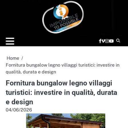
Skip
to
content
Facebook
vimeo
Instagram
YouTube
Home
Fornitura bungalow legno villaggi turistici: investire in
qualità, durata e design
Fornitura bungalow legno villaggi
turistici: investire in qualità, durata
e design
04/06/2026